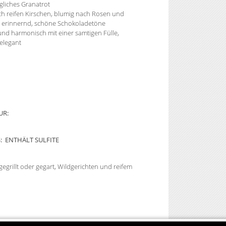
gliches Granatrot
ch reifen Kirschen, blumig nach Rosen und
 erinnernd, schöne Schokoladetöne
und harmonisch mit einer samtigen Fülle,
elegant
UR:
: ENTHÄLT SULFITE
gegrillt oder gegart, Wildgerichten und reifem