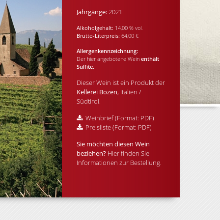
Jahrgänge:
2021
Alkoholgehalt:
14,00 % vol.
Brutto-Literpreis:
64,00 €
Allergenkennzeichnung:
Der hier angebotene Wein
enthält
Sulfite.
Dieser Wein ist ein Produkt der
Kellerei Bozen
, Italien /
Südtirol.
Weinbrief (Format: PDF)
Preisliste (Format: PDF)
Sie möchten diesen Wein
beziehen?
Hier finden Sie
Informationen zur Bestellung
.