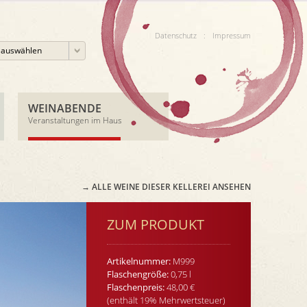
Datenschutz
:
Impressum
e auswählen
WEINABENDE
Veranstaltungen im Haus
→ ALLE WEINE DIESER KELLEREI ANSEHEN
ZUM PRODUKT
Artikelnummer:
M999
Flaschengröße:
0,75 l
Flaschenpreis:
48,00 €
(enthält 19% Mehrwertsteuer)