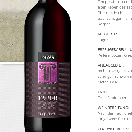
Temperaturuntersch
alten Reben des Ta
überdurchschnittlich
aber samtigen Tann
Körper.
REBSORTE:
Lagrein
ERZEUGERABFÜLLU
Kellerei Bozen, Gries
ANBAUGEBIET:
mehr als 80 Jahre a
sandigen Schwemmbö
Meter ü.d.M.
ERNTE:
Ende September bis
WEINBEREITUNG:
Nach der traditione
junge Wein für ca. e
CHARAKTERISTIK: