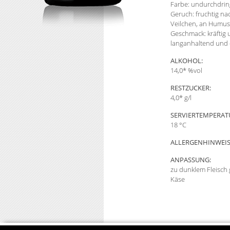
Farbe: undurchdrin
Geruch: fruchtig na
Veilchen, an Humus
Geschmack: kräftig 
langanhaltend und 
ALKOHOL:
14,0* %vol
RESTZUCKER:
4,0* g/l
SERVIERTEMPERAT
18 °C
ALLERGENHINWEIS
ANPASSUNG:
zu dunklem Fleisch 
Käse